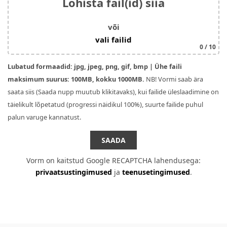
Lohista fail(id) siia
või
vali failid
0
/ 10
Lubatud formaadid: jpg, jpeg, png, gif, bmp | Ühe faili
maksimum suurus: 100MB, kokku 1000MB.
NB! Vormi saab ära
saata siis (Saada nupp muutub klikitavaks), kui failide üleslaadimine on
täielikult lõpetatud (progressi näidikul 100%), suurte failide puhul
palun varuge kannatust.
Vorm on kaitstud Google RECAPTCHA lahendusega:
privaatsustingimused
ja
teenusetingimused
.